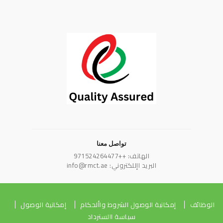
تواصل معنا
الهاتف: ++971524264477
البريد اإللكتروني: info@rmct.ae
الوظائف
إمكانية الوصول الشروط واألحكام
إمكانية الوصول
سياسة االسترداد