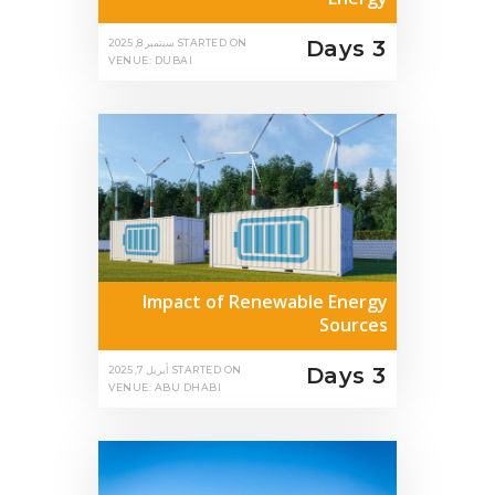
3 Days
STARTED ON
سبتمبر 8, 2025
VENUE: DUBAI
Impact of Renewable Energy
Sources
3 Days
STARTED ON
أبريل 7, 2025
VENUE: ABU DHABI