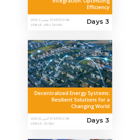
Integration: Optimizing
Efficiency
3 Days
STARTED ON
نوفمبر 4, 2025
VENUE: ABU DHABI
Decentralized Energy Systems:
Resilient Solutions for a
Changing World
3 Days
STARTED ON
أكتوبر 10, 2025
VENUE: DUBAI