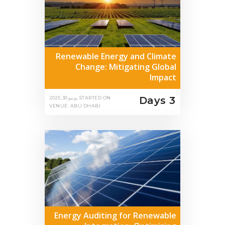
Renewable Energy and Climate
Change: Mitigating Global
Impact
3 Days
STARTED ON
يونيو 30, 2025
VENUE: ABU DHABI
Energy Auditing for Renewable