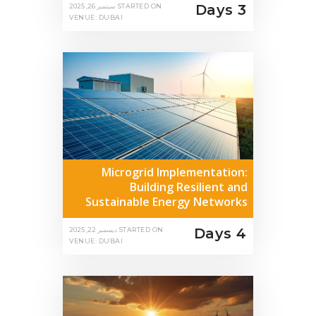
3 Days
STARTED ON
سبتمبر 26, 2025
VENUE: DUBAI
Microgrid Implementation:
Building Resilient and
Sustainable Energy Networks
4 Days
STARTED ON
ديسمبر 22, 2025
VENUE: DUBAI