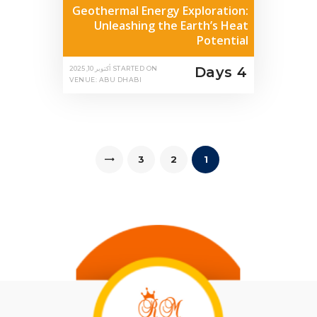
Geothermal Energy Exploration:
Unleashing the Earth’s Heat
Potential
4 Days
STARTED ON
أكتوبر 10, 2025
VENUE: ABU DHABI
تعدد
PAGE
3
PAGE
2
>
PAGE
1
صفحات
المقالات