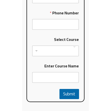
N
*
Phone Number
u
m
b
e
r
C
Select Course
o
u
r
s
e
Enter Course Name
Submit