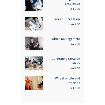
Excellence
4,700
د.إ
Career Succession
4,700
د.إ
Office Management
4,700
د.إ
Generating Creative
Ideas
4,700
د.إ
Wheel of Life and
Priorities
3,100
د.إ