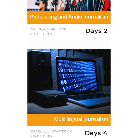
Podcasting and Audio Journalism
2 Days
STARTED ON
مايو 21, 2025
VENUE: DUBAI
Multilingual Journalism
4 Days
STARTED ON
أغسطس 19, 2025
VENUE: DUBAI