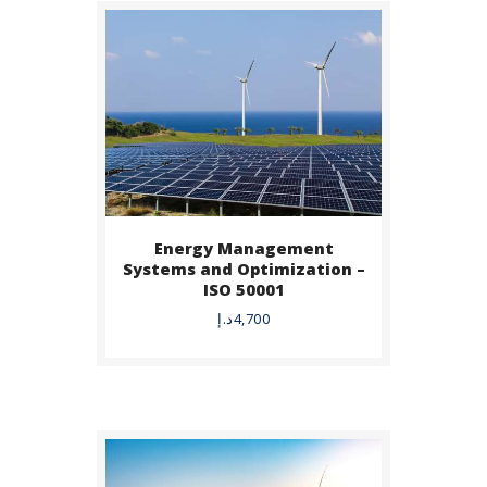
Energy Management
BUY NOW
Systems and Optimization –
ISO 50001
DETAILS
4,700
د.إ