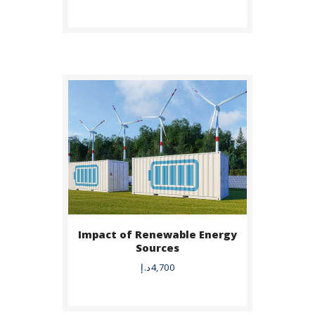
Impact of Renewable Energy
BUY NOW
Sources
4,700
د.إ
DETAILS