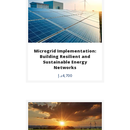
Microgrid Implementation:
BUY NOW
Building Resilient and
Sustainable Energy
DETAILS
Networks
4,700
د.إ