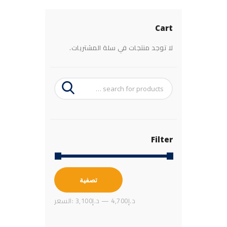
Cart
لا توجد منتجات في سلة المشتريات.
Filter
أعلى
أدنى
تصفية
سعر
سعر
4,700د.إ
—
3,100د.إ
السعر: