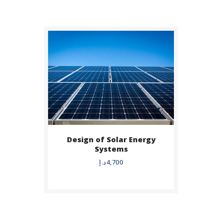
Design of Solar Energy
BUY NOW
Systems
4,700
د.إ
DETAILS