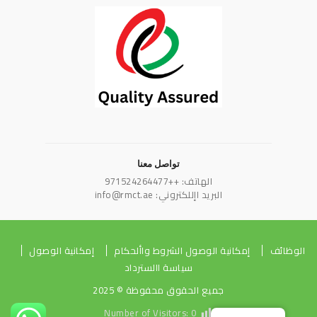
تواصل معنا
الهاتف: ++971524264477
البريد اإللكتروني: info@rmct.ae
الوظائف
إمكانية الوصول الشروط واألحكام
إمكانية الوصول
سياسة االسترداد
جميع الحقوق محفوظة © 2025
Number of Visitors:
0