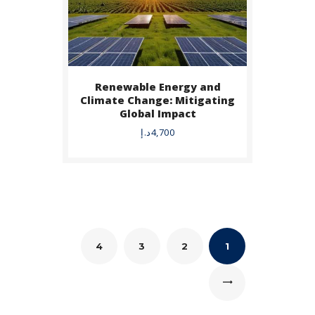
Renewable Energy and
Climate Change: Mitigating
Global Impact
4,700
د.إ
4
3
2
1
←