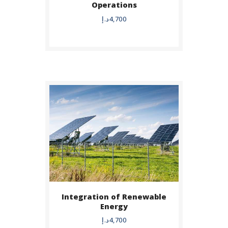
Operations
4,700
د.إ
DETAILS
Integration of Renewable
BUY NOW
Energy
4,700
د.إ
DETAILS