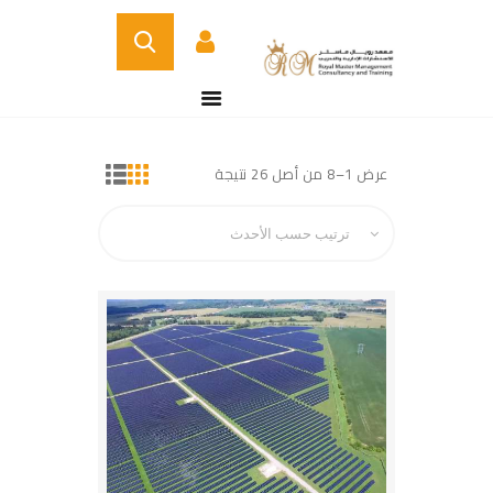
BUY NOW
الصفحة الرئيسية
DETAILS
عرض 1–8 من أصل 26 نتيجة
تم
من نحن
الفرز
الدورات التدريبية
حسب
الأحدث
الخدمات
اتصل بنا
CERTIFICATE
VERIFICATION PAGE
ARABIC