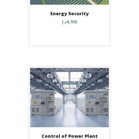
Energy Security
BUY NOW
4,700
د.إ
DETAILS
Control of Power Plant
BUY NOW