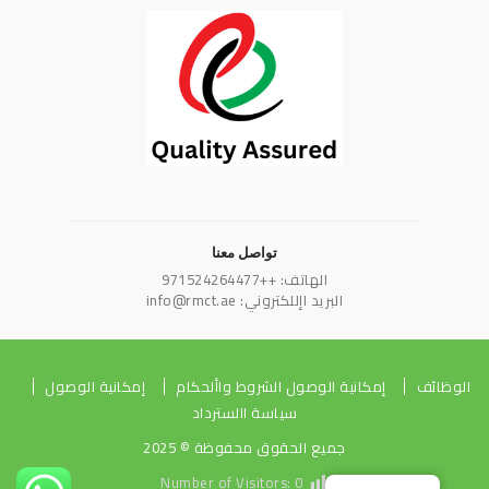
تواصل معنا
الهاتف: ++971524264477
البريد اإللكتروني: info@rmct.ae
الوظائف
إمكانية الوصول الشروط واألحكام
إمكانية الوصول
سياسة االسترداد
جميع الحقوق محفوظة © 2025
Number of Visitors:
0