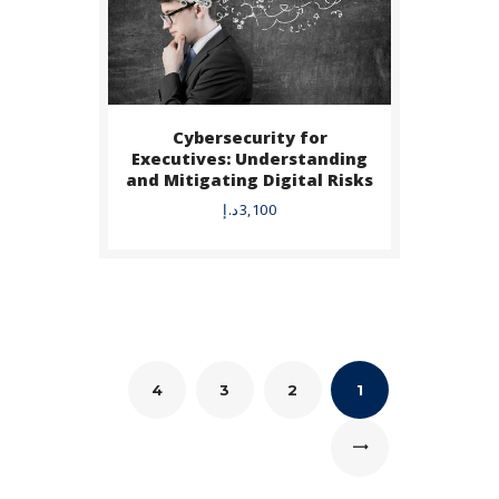
Cybersecurity for
Executives: Understanding
and Mitigating Digital Risks
3,100
د.إ
4
3
2
1
←