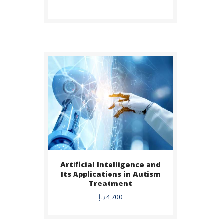
Artificial Intelligence and
BUY NOW
Its Applications in Autism
Treatment
DETAILS
4,700
د.إ