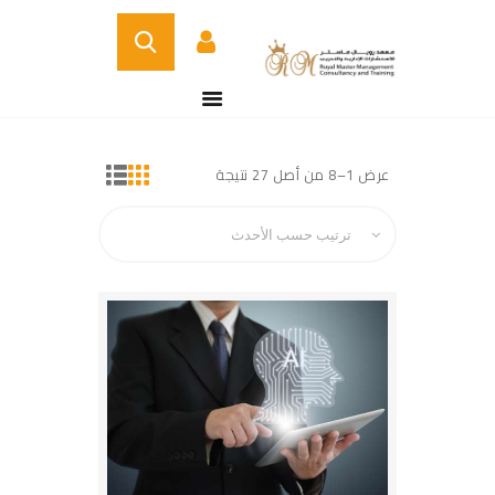
BUY NOW
الصفحة الرئيسية
DETAILS
عرض 1–8 من أصل 27 نتيجة
تم
من نحن
الفرز
الدورات التدريبية
حسب
الأحدث
الخدمات
اتصل بنا
CERTIFICATE
VERIFICATION PAGE
ARABIC