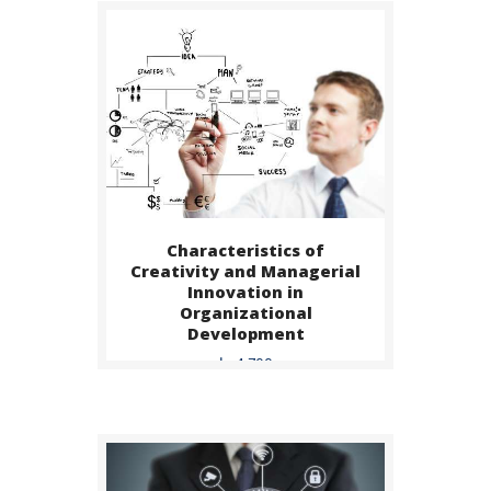
Characteristics of
BUY NOW
Creativity and Managerial
Innovation in
DETAILS
Organizational
Development
4,700
د.إ