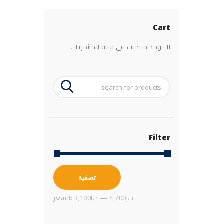
Cart
لا توجد منتجات في سلة المشتريات.
Filter
أعلى
أدنى
تصفية
سعر
سعر
4,700د.إ
—
3,100د.إ
السعر: