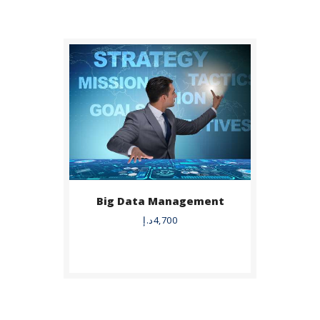
Big Data Management
BUY NOW
4,700
د.إ
DETAILS