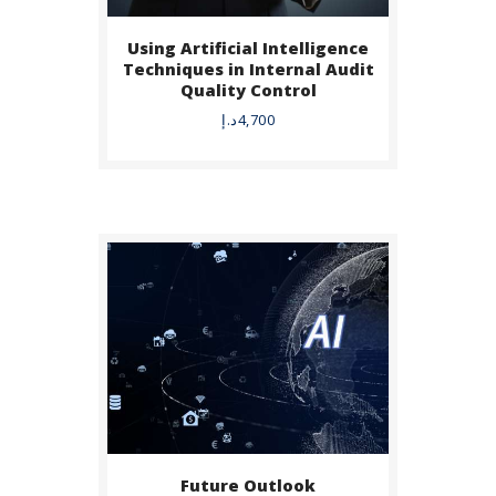
Using Artificial Intelligence
BUY NOW
Techniques in Internal Audit
Quality Control
DETAILS
4,700
د.إ
Future Outlook
BUY NOW