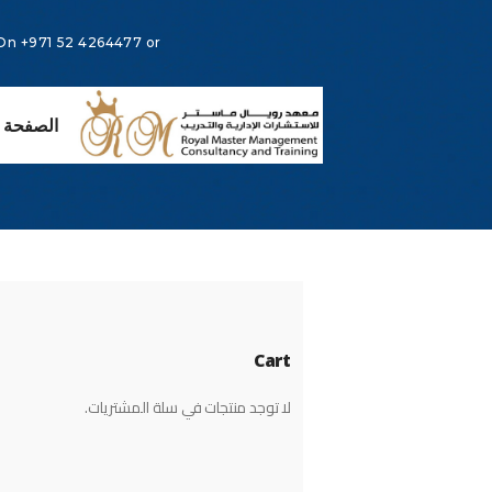
 On
+971 52 4264477
or
الصفحة ا
Cart
لا توجد منتجات في سلة المشتريات.