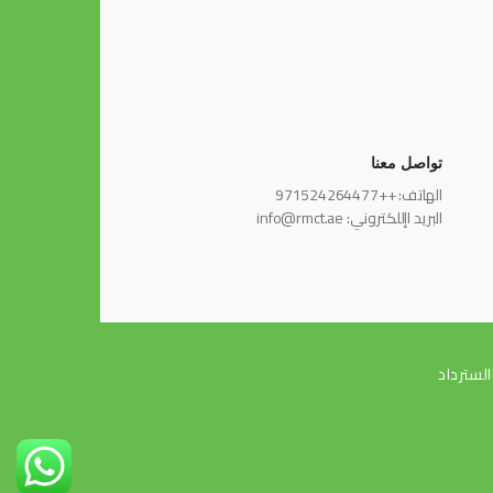
تواصل معنا
الهاتف: ++971524264477
البريد اإللكتروني: info@rmct.ae
لسترداد