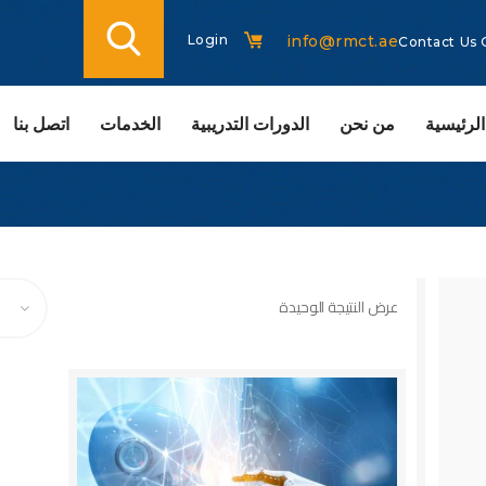
الصفحة الرئيسية
info@rmct.ae
Login
Contact Us
من نحن
الدورات التدريبية
لرئيسية
من نحن
الدورات التدريبية
الخدمات
اتصل بنا
الخدمات
DETAILS
BUY NOW
اتصل بنا
CERTIFICATE
VERIFICATION
عرض النتيجة الوحيدة
PAGE
ARABIC