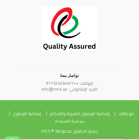
تواصل معنا
الهاتف: ++971524264477
البريد اإللكتروني: info@rmct.ae
الوظائف
إمكانية الوصول الشروط واألحكام
إمكانية الوصول
سياسة االسترداد
جميع الحقوق محفوظة © 2025